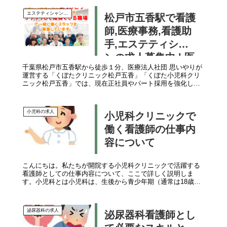
務は女性が多い職種で...
エステティシャンの求人
松戸市五香駅で看護
師,医療事務,看護助
手,エステティシャ
ンの求人募集中 | 医
千葉県松戸市五香駅から徒歩１分、医療法人社団 思いやりが
療法人社団思いやり
運営する「くぼたクリニック松戸五香」「くぼた小児科クリ
採用サイト
ニック松戸五香」では、現在正社員やパート採用を強化して
います松戸市五香駅近辺で転職先をお探しの方五香駅が自宅
から近いや通いやすいな...
小児科の求人
小児科クリニックで
働く看護師の仕事内
容について
こんにちは。私たちが開院する小児科クリニックで活躍する
看護師としての仕事内容について、ここで詳しく説明しま
す。小児科とは小児科は、生後から青少年期（通常は18歳ま
で）までの子供たちの健康管理と疾患の治療を専門とする医
療分野です。乳幼児の健診...
泌尿器科の求人
泌尿器科看護師とし