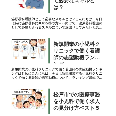
て必要なスキルと
は？
泌尿器科看護師として必要なスキルとは？こんにちは、今日
は特に泌尿器科に興味を持つ方々へ向けて、泌尿器科看護師
として必要とされるスキルについて深堀りしてみたいと思い
ます。この分野で働くことは非常にやりがいがあり、地域の
健康をサポートする重要な...
小児科の求人
新規開業の小児科ク
リニックで働く看護
師の志望動機ランキ
ング
新規開業の小児科クリニックで働く看護師の志望動機ランキ
ングはじめにこんにちは、今日は新規開業する小児科クリニ
ックで働く看護師の志望動機について、ランキング形式で解
説します。1位：新たな挑戦新規開業のクリニックでは、新し
い環境と共に新たなチャ...
医療事務の求人
松戸市での医療事務
を小児科で働く求人
の見分け方ベスト５