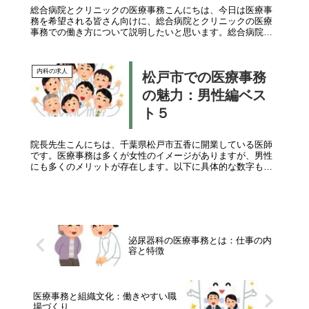
総合病院とクリニックの医療事務こんにちは、今日は医療事
力
務を希望される皆さん向けに、総合病院とクリニックの医療
事務での働き方について説明したいと思います。総合病院で
の医療事務総合病院の医療事務は、様々な部署が存在し、多
くのスタッフと共に働きま...
内科の求人
松戸市での医療事務
の魅力：男性編ベス
ト５
院長先生こんにちは、千葉県松戸市五香に開業している医師
です。医療事務は多くが女性のイメージがありますが、男性
にも多くのメリットが存在します。以下に具体的な数字も交
えて解説します。H2: 男性が医療事務で働くメリット医療事
務は女性が多い職種で...
泌尿器科の医療事務とは：仕事の内
容と特徴
医療事務と組織文化：働きやすい職
場づくり