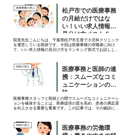
医療事務の求人
松戸市での医療事務
の月給だけではな
い！いい求人情報の
見分け方ベスト５
院長先生​こんにちは、千葉県松戸市五香で小児科クリニック
を運営している医師です。今回は医療事務の求職者に向け
て、いい求人情報の見分け方をランキング形式でお話ししま
す。: 第5位：給与と福利厚生についての詳細解説月給や時給
で求人を選ぶのは当然...
内科の求人
医療事務と医師の連
携：スムーズなコミ
ュニケーションの秘
訣
医療事務スタッフと医師との間でスムーズなコミュニケーシ
ョンを確保することは、医療提供の質を高め、患者の満足度
を向上させる重要な要素です。この記事では、その秘訣につ
いて解説します。医療事務と医師の役割医療事務の役割医療
事務スタッフは、診療のス...
内科の求人
医療事務の労働環