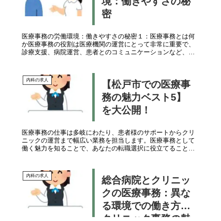
境：働きやすさの秘
密
医療事務の労働環境：働きやすさの秘密１：医療事務とは何
か医療事務の役割は医療機関の運営にとって非常に重要で、
診療支援、病院運営、患者とのコミュニケーションなど、多
岐にわたる責任を果たしています。しかし、職務内容だけで
はなく、その労働環境も魅...
内科の求人
【松戸市での医療事
務の魅力ベスト5】
を大公開！
医療事務の仕事は多岐にわたり、患者様のサポートからクリ
ニックの運営まで幅広い業務を担当します。医療事務として
働く魅力を知ることで、あなたの転職選択に役立てることが
できます。ここでは、松戸市で医療事務として働く魅力をラ
ンキング形式で紹介します...
内科の求人
総合病院とクリニッ
クの医療事務：異な
る環境での働き方と
クリニック事務の魅