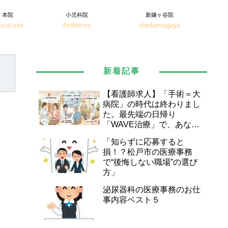
本院
小児科院
新鎌ヶ谷院
icial site
Pediatrics
shinkamagaya
新着記事
【看護師求人】「手術＝大
病院」の時代は終わりまし
た。最先端の日帰り
「WAVE治療」で、あなた
の看護スキルを次のステー
「知らずに応募すると
ジへ。
損！？松戸市の医療事務
で“後悔しない職場”の選び
方」
泌尿器科の医療事務のお仕
事内容ベスト５