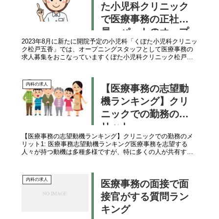
た小児科クリニック
で医療事務の正社
員・パートのオープ
2023年8月に新たに開院予定の小児科「くぼた小児科クリニッ
ニングスタッフ求人
ク松戸五香」では、オープニングスタッフとして医療事務の
募集中
求人募集をおこなっていますくぼた小児科クリニック松戸五
香の医療事務求人職種・医療事務（常勤正社員）・医療事務
（パート・非常勤）...
内科の求人
【医療事務の志望動
機ランキング】クリ
ニックでの勤務のメ
リット
【医療事務の志望動機ランキング】クリニックでの勤務のメ
リット1: 医療事務志望動機ランキング医療事務を志望する
人々が持つ動機は多種多様ですが、特に多くの人が共有する
理由をいくつか挙げてみます。第1位：人々の健康と幸せに貢
献したいこの理由は医...
内科の求人
医療事務の面接で面
接官がする質問ラン
キング