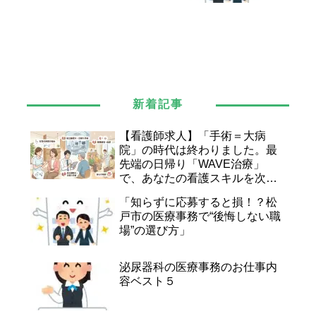
新着記事
【看護師求人】「手術＝大病
院」の時代は終わりました。最
先端の日帰り「WAVE治療」
で、あなたの看護スキルを次の
ステージへ。
「知らずに応募すると損！？松
戸市の医療事務で“後悔しない職
場”の選び方」
泌尿器科の医療事務のお仕事内
容ベスト５