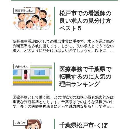
医療事務の求人
松戸市での看護師の
良い求人の見分け方
ベスト５
院長先生看護師としての職は非常に重要で、求人を選ぶ際の
判断基準も多岐に渡ります。しかし、良い求人とそうでない
求人、どのように見分ければよいのでしょうか。以下に、良
い求人を見分けるポイントをランキング形式でご紹介しま
す。看護師としての職は非常...
内科の求人
医療事務で千葉県で
転職するのに人気の
理由ランキング
医療事務として働く際、どの地域での勤務が最も魅力的かは
重要な判断基準となります。千葉県はそのような選択肢の中
で、多くの医療事務職員にとって魅力的な場所として注目さ
れています。では、千葉県での転職がなぜ人気なのでしょう
か？ここで、その理由をラ...
お知らせ
千葉県松戸市-くぼ