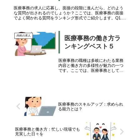
医療事務の求人に応募し、面接の段階に進んだら、どのよう
な質問が出されるのでしょうか？ここでは、医療事務の面接
でよく聞かれる質問をランキング形式でご紹介します。Q1.
なぜ医療事務を選びましたか？A 期待される回答この質問
は、あなたが医療事務...
内科の求人
医療事務の働き方ラ
ンキングベスト５
医療事務の職種は多岐にわたる業務
内容と働き方の多様性が魅力の一つ
です。ここでは、医療事務としての
働き方のランキングをご紹介しま
す。新たなキャリアを検討している
方にとって参考となる情報を提供し
ます。 5位: フリーランスとしての働
き方: 自分...
医療事務のスキルアップ：求められ
る能力とは？
医療事務と働き方：忙しい現場でも
充実した日々を