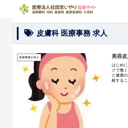
皮膚科 医療事務 求人
美容皮
医療事務の求人
はじめに
クで働く
と健康の
献するこ