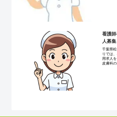
看護師
人募集
千葉県松
りでは、
用求人を
皮膚科の