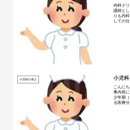
内科クリ
護師とし
りも内科
しての仕
小児科
小児科の求人
こんにち
事内容に
少年期（
る医療分