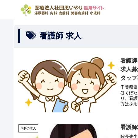
看護師 求人
看護師
求人募
タッフ
千葉県鎌
谷くぼた
り。看護
方は採用
看護師
内科の求人
院長先生