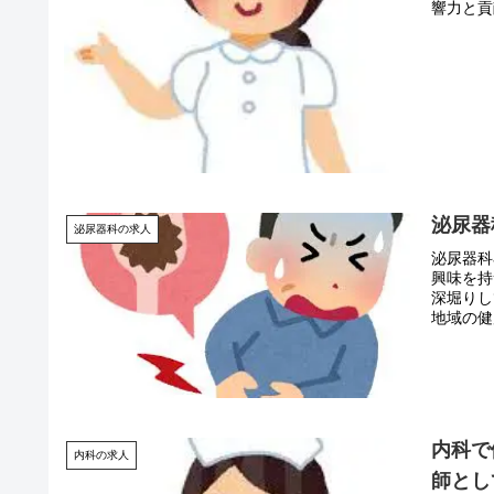
響力と貢
泌尿器
泌尿器科の求人
泌尿器科
興味を持
深堀りし
地域の健
内科で
内科の求人
師とし