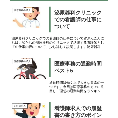
泌尿器科の求人
泌尿器科クリニック
での看護師の仕事に
ついて
泌尿器科クリニックでの看護師の仕事について皆さんこんに
ちは。私たちの泌尿器科のクリニックで活躍する看護師とし
ての仕事内容について、少し詳しく説明します。泌尿器科と
は！？まず初めに、泌尿器科は男性のみならず女性や子供の
患者さんも多い分野です。...
医療事務の求人
医療事務の通勤時間
ベスト5
通勤時間は働く上で大きな要素の一
つです。今回は医療事務の方々に注
目し、理想の通勤時間をランキング
形式でご紹介します。5位: 1時間以
上 1時間以上通勤時間のメリット: 広
範囲での求人対象通勤時間が1時間以
内科の求人
看護師求人での履歴
上でも大丈夫な方は、求人の対象地
域が...
書の書き方のポイン