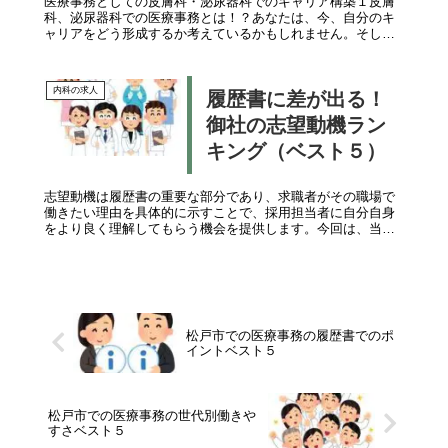
医療事務としての皮膚科・泌尿器科でのキャリア構築１皮膚
科、泌尿器科での医療事務とは！？あなたは、今、自分のキ
ャリアをどう形成するか考えているかもしれません。そして
あなたの興味が医療事務の領域にあることから、その一部と
して皮膚科や泌尿器科に目...
内科の求人
履歴書に差が出る！
御社の志望動機ラン
キング（ベスト５）
志望動機は履歴書の重要な部分であり、求職者がその職場で
働きたい理由を具体的に示すことで、採用担当者に自分自身
をより良く理解してもらう機会を提供します。今回は、当ク
リニックに対する志望動機のベスト5を紹介します。第1位. 医
療への情熱例１）人...
松戸市での医療事務の履歴書でのポ
イントベスト５
松戸市での医療事務の世代別働きや
すさベスト５