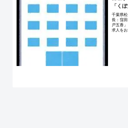
「くぼ
千葉県松
長：窪田
戸五香」
求人をお
問い合わ