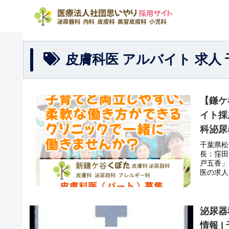
皮膚科医 アルバイト 求人 
【鎌ケ
イト採
科泌尿
千葉県松
長：窪田
戸五香」
医の求人
度、お問
泌尿器
情報 